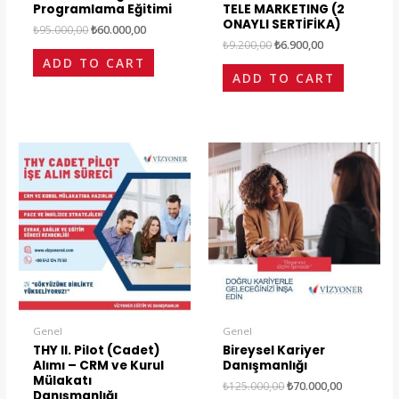
Programlama Eğitimi
TELE MARKETING (2
ONAYLI SERTİFİKA)
₺
95.000,00
₺
60.000,00
₺
9.200,00
₺
6.900,00
ADD TO CART
ADD TO CART
Original
Current
Original
Current
price
price
price
price
was:
is:
was:
is:
₺240.000,00.
₺144.000,00.
₺125.000,00.
₺70.000,00
Genel
Genel
THY II. Pilot (Cadet)
Bireysel Kariyer
Alımı – CRM ve Kurul
Danışmanlığı
Mülakatı
₺
125.000,00
₺
70.000,00
Danışmanlığı