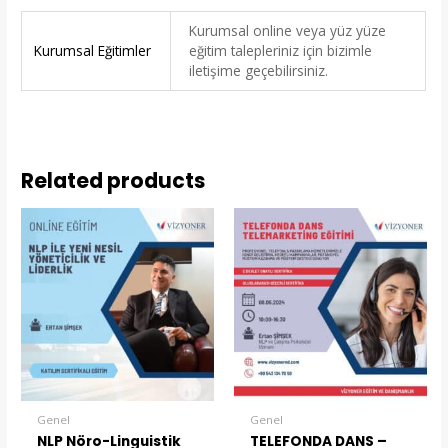
Kurumsal online veya yüz yüze
Kurumsal Eğitimler
eğitim talepleriniz için bizimle
iletişime geçebilirsiniz.
Related products
Original
Current
Original
Current
price
price
price
price
was:
is:
was:
is:
₺95.000,00.
₺60.000,00.
₺9.200,00.
₺6.900,00.
Genel
Genel
NLP Nöro-Linguistik
TELEFONDA DANS –