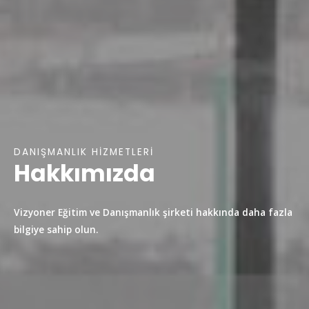
DANIŞMANLIK HİZMETLERİ​
Hakkımızda
Vizyoner Eğitim ve Danışmanlık şirketi hakkında daha fazla
bilgiye sahip olun.