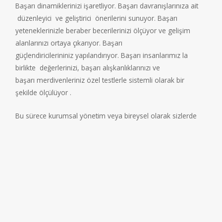
Başarı dinamiklerinizi
işaretliyor. Başarı davranışlarınıza ait
düzenleyici
ve geliştirici
önerilerini sunuyor. Başarı
yeteneklerinizle beraber becerilerinizi ölçüyor ve gelişim
alanlarınızı ortaya çıkarıyor. Başarı
güçlendiricilerininiz yapılandırıyor. Başarı insanlarımız la
birlikte değerlerinizi, başarı alışkanlıklarınızı ve
başarı merdivenleriniz özel testlerle sistemli
olarak
bir
şekilde ölçülüyor .
Bu sürece kurumsal yönetim veya bireysel olarak
sizlerde
yoğun
olarak katılıyorsunuz. Bu tek yönlü bir
danışmanlık
değil, dönüştürücü ve geliştirici bir deneyim.
Beraber kim olduğunuza ve neler yapabileceğinize dair bir
başarı biçimi tasarlıyor ve oluşturuyorsunuz.
Hepsinden
önemlisi, detaylı bir şekilde
yaşam
öykünüz
dinleniyor
ve başarı hikayeniz
biçimlendiriyor.
Misyonuz belirlenerek
gelecek vizyonunuz, marka konum değerlemeniz
ve stratejik
başarı planlamanız üzerine çalışılıyor.