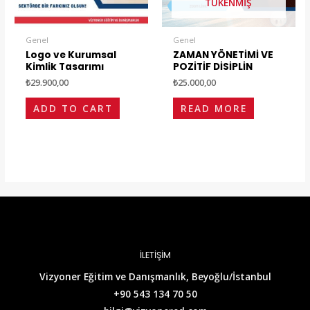
TÜKENMIŞ
Genel
Genel
Logo ve Kurumsal
ZAMAN YÖNETİMİ VE
Kimlik Tasarımı
POZİTİF DİSİPLİN
₺
29.900,00
₺
25.000,00
ADD TO CART
READ MORE
İLETİŞİM
Vizyoner Eğitim ve Danışmanlık, Beyoğlu/İstanbul
+90 543 134 70 50