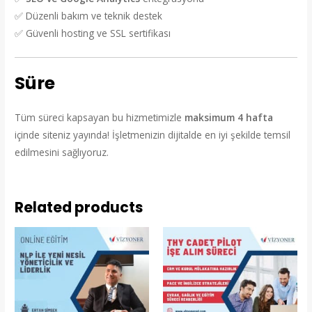
✅ Düzenli bakım ve teknik destek
✅ Güvenli hosting ve SSL sertifikası
Süre
Tüm süreci kapsayan bu hizmetimizle
maksimum 4 hafta
içinde siteniz yayında! İşletmenizin dijitalde en iyi şekilde temsil
edilmesini sağlıyoruz.
Related products
Original
Current
Original
Current
price
price
price
price
was:
is:
was:
is:
₺95.000,00.
₺60.000,00.
₺240.000,00.
₺144.000,