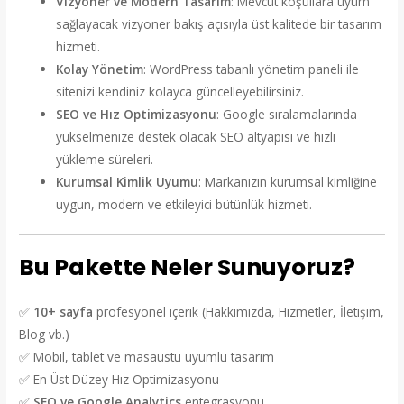
Vizyoner ve Modern Tasarım
: Mevcut koşullara uyum
sağlayacak vizyoner bakış açısıyla üst kalitede bir tasarım
hizmeti.
Kolay Yönetim
: WordPress tabanlı yönetim paneli ile
sitenizi kendiniz kolayca güncelleyebilirsiniz.
SEO ve Hız Optimizasyonu
: Google sıralamalarında
yükselmenize destek olacak SEO altyapısı ve hızlı
yükleme süreleri.
Kurumsal Kimlik Uyumu
: Markanızın kurumsal kimliğine
uygun, modern ve etkileyici bütünlük hizmeti.
Bu Pakette Neler Sunuyoruz?
✅
10+ sayfa
profesyonel içerik (Hakkımızda, Hizmetler, İletişim,
Blog vb.)
✅ Mobil, tablet ve masaüstü uyumlu tasarım
✅ En Üst Düzey Hız Optimizasyonu
✅
SEO ve Google Analytics
entegrasyonu