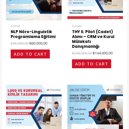
Genel
Genel
NLP Nöro-Linguistik
THY II. Pilot (Cadet)
Programlama Eğitimi
Alımı – CRM ve Kurul
Mülakatı
₺
95.000,00
₺
60.000,00
Danışmanlığı
₺
240.000,00
₺
144.000,00
ADD TO CART
ADD TO CART